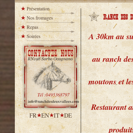
Présentation
Ranch des d
Nos fromages
Repas
A 30km au su
Soirées
au ranch des
moutons et les
Tél :0495368797
info@ranchdesdeuxvallees.com
Restaurant a
FR
EN
IT
DE
produit