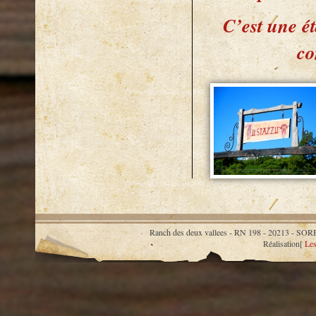
C’est une ét
co
Ranch des deux vallees - RN 198 - 20213 
Réalisation[
Les