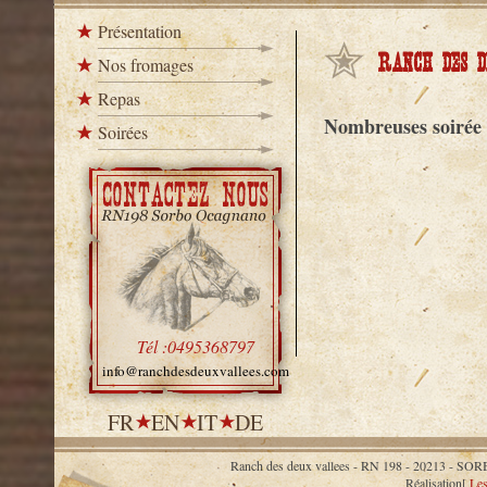
Présentation
Ranch des d
Nos fromages
Repas
Nombreuses soirée à
Soirées
Tél :0495368797
info@ranchdesdeuxvallees.com
FR
EN
IT
DE
Ranch des deux vallees - RN 198 - 20213 
Réalisation[
Les