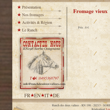
Présentation
Fromage vieux
Nos fromages
Activités & Région
Prix : 8 €
Le Ranch
T�l :0495368797
info@ranchdesdeuxvallees.com
FR
EN
IT
DE
Ranch des deux vallees - RN 198 - 20213 
Réalisation[
Les