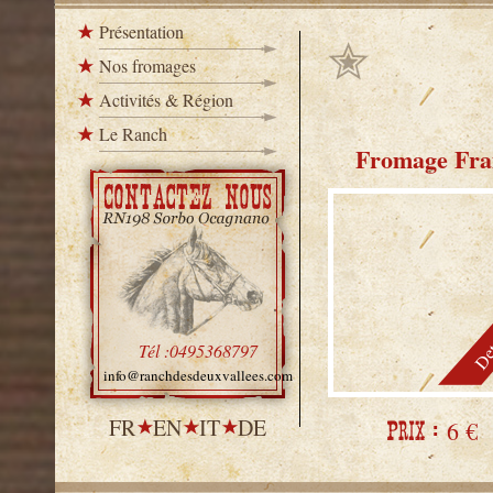
Présentation
Nos fromages
Activités & Région
Le Ranch
Fromage Fra
Det
Tél :0495368797
info@ranchdesdeuxvallees.com
FR
EN
IT
DE
6 €
Prix :