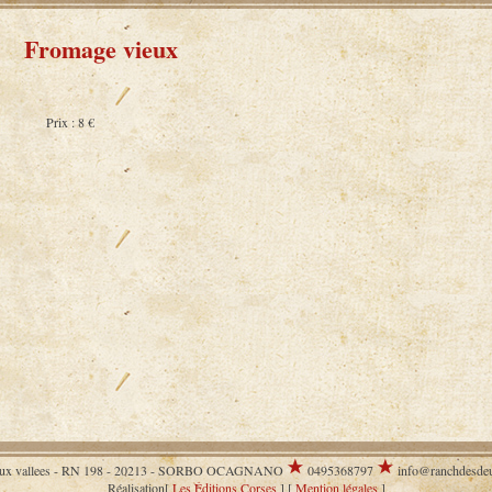
Fromage vieux
Prix : 8 €
eux vallees - RN 198 - 20213 - SORBO OCAGNANO
0495368797
info@ranchdesdeu
Réalisation[
Les Éditions Corses
] [
Mention légales
]