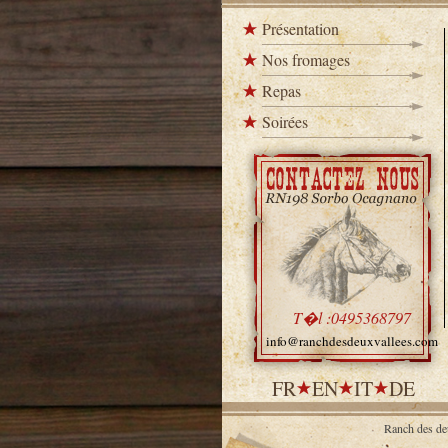
Présentation
Nos fromages
Repas
Soirées
T�l :0495368797
info@ranchdesdeuxvallees.com
FR
EN
IT
DE
Ranch des d